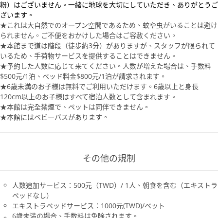
粉）はございません。一緒に地球を大切にしていただき、ありがとうご
ざいます。
★これは大自然でのオープン空間であるため、蚊や虫がいることは避け
られません。ご不便をおかけした場合はご容赦ください。
★本館まで道は階段（徒歩約3分）がありますが、スタッフが限られて
いるため、手荷物サービスを提供することはできません。
★予約した人数に応じて来てください。人数が増えた場合は、手数料
$500元/1泊、ベッド料金$800元/1泊が請求されます。
★6歳未満のお子様は無料でご利用いただけます。6歳以上と身長
120cm以上のお子様はすべて宿泊人数として含まれます。
★本館は完全禁煙で、ペットは同伴できません。
★本館にはベビーバスがあります。
その他の規制
人数追加サービス：500元（TWD）/ 1人、朝食を含む（エキストラ
ベッドなし）
エキストラベッドサービス：1000元(TWD)/ベット
6歳未満の場合、手数料は免除されます。