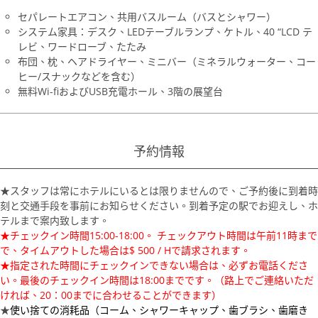
セパレートエアコン、共用バスルーム（バスとシャワー）
システム家具：デスク、LEDテーブルランプ、ケトル、40 “LCD テ
レビ、ワードローブ、たたみ
布団、枕、ヘアドライヤー、ミニバー（ミネラルウォーター、コー
ヒー/スナックなどを含む）
無料Wi-fiおよびUSB充電ホール、3階の展望台
予約情報
★スタッフは常にホテルにいるとは限りませんので、ご予約後に到着時
刻と交通手段を事前にお知らせください。到着予定の駅でお迎えし、ホ
テルまで案内致します。
★チェックイン時間15:00-18:00。 チェックアウト時間は午前11時まで
で、タイムアウトした場合は$ 500 / Hで請求されます。
★指定された時間にチェックインできない場合は、必ずお電話くださ
い。最後のチェックイン時間は18:00までです。（路上でご連絡いただ
ければ、20：00までに合わせることができます）
★
使い捨ての消耗品（コーム、シャワーキャップ、歯ブラシ、歯磨き