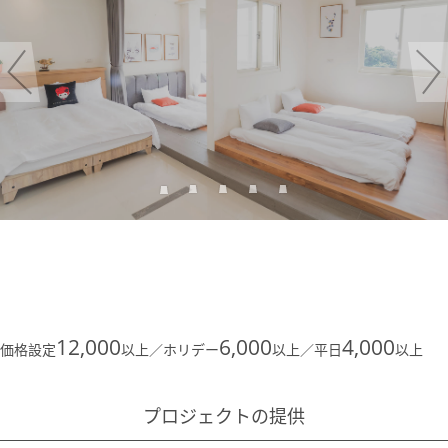
Previous
N
12,000
6,000
4,000
価格設定
以上／ホリデー
以上／平日
以上
プロジェクトの提供